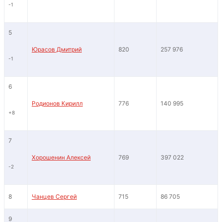
-1
5
Юрасов Дмитрий
820
257 976
-1
6
Родионов Кирилл
776
140 995
+8
7
Хорошенин Алексей
769
397 022
-2
8
Чанцев Сергей
715
86 705
9