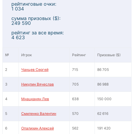
рейтинговые очки:
1 034
сумма призовых ($):
249 590
рейтинг за все время:
4 623
№
Игрок
Рейтинг
Призовые ($)
2
Чанцев Сергей
715
86 705
3
Никулин Вячеслав
705
86 988
4
Мнацканян Лев
638
150 000
5
Смиленко Валентин
570
62 616
6
Опалихин Алексей
562
191 420