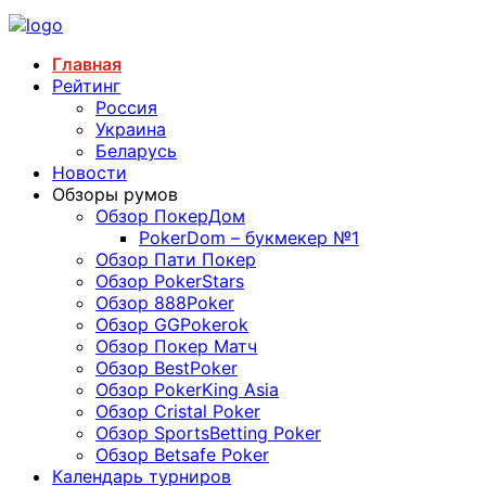
Перейти
к
содержимому
PokerRank
Главная
Рейтинг
Россия
Украина
Беларусь
Новости
Обзоры румов
Обзор ПокерДом
PokerDom – букмекер №1
Обзор Пати Покер
Обзор PokerStars
Обзор 888Poker
Обзор GGPokerok
Обзор Покер Матч
Обзор BestPoker
Обзор PokerKing Asia
Обзор Cristal Poker
Обзор SportsBetting Poker
Обзор Betsafe Poker
Календарь турниров