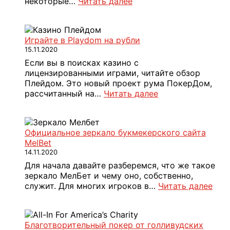
:
некоторые…
Читать далее
Стоит
ли
играть
Играйте в Playdom на рубли
в
15.11.2020
онлайн-
казино
Если вы в поисках казино с
бесплатно?
лицензированными играми, читайте обзор
Плейдом. Это новый проект рума ПокерДом,
:
рассчитанный на…
Читать далее
Играйте
в
Playdom
Официальное зеркало букмекерского сайта
на
MelBet
рубли
14.11.2020
Для начала давайте разберемся, что же такое
зеркало МелБет и чему оно, собственно,
:
служит. Для многих игроков в…
Читать далее
Офи
зер
бук
Благотворительный покер от голливудских
сай