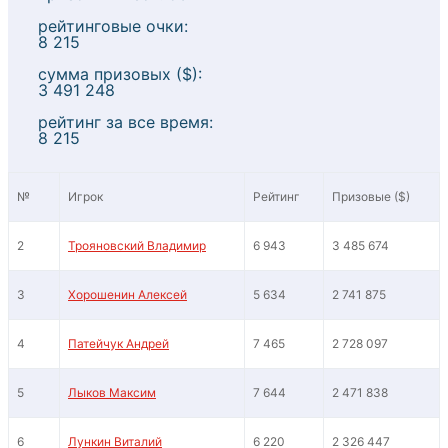
рейтинговые очки:
8 215
сумма призовых ($):
3 491 248
рейтинг за все время:
8 215
№
Игрок
Рейтинг
Призовые ($)
2
Трояновский Владимир
6 943
3 485 674
3
Хорошенин Алексей
5 634
2 741 875
4
Патейчук Андрей
7 465
2 728 097
5
Лыков Максим
7 644
2 471 838
6
Лункин Виталий
6 220
2 326 447