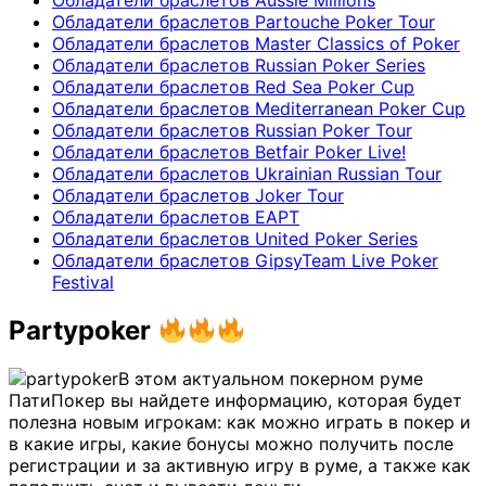
Обладатели браслетов Aussie Millions
Обладатели браслетов Partouche Poker Tour
Обладатели браслетов Master Classics of Poker
Обладатели браслетов Russian Poker Series
Обладатели браслетов Red Sea Poker Cup
Обладатели браслетов Mediterranean Poker Cup
Обладатели браслетов Russian Poker Tour
Обладатели браслетов Betfair Poker Live!
Обладатели браслетов Ukrainian Russian Tour
Обладатели браслетов Joker Tour
Обладатели браслетов EAPT
Обладатели браслетов United Poker Series
Обладатели браслетов GipsyTeam Live Poker
Festival
Partypoker
В этом актуальном покерном руме
ПатиПокер вы найдете информацию, которая будет
полезна новым игрокам: как можно играть в покер и
в какие игры, какие бонусы можно получить после
регистрации и за активную игру в руме, а также как