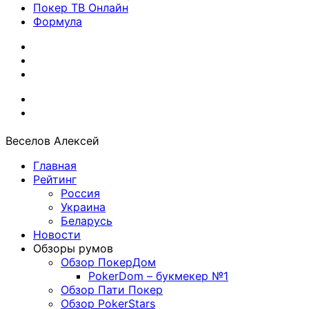
Покер ТВ Онлайн
Формула
Веселов Алексей
Главная
Рейтинг
Россия
Украина
Беларусь
Новости
Обзоры румов
Обзор ПокерДом
PokerDom – букмекер №1
Обзор Пати Покер
Обзор PokerStars