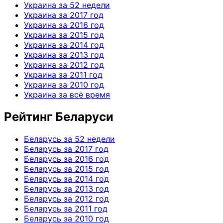
Украина за 52 недели
Украина за 2017 год
Украина за 2016 год
Украина за 2015 год
Украина за 2014 год
Украина за 2013 год
Украина за 2012 год
Украина за 2011 год
Украина за 2010 год
Украина за всё время
Рейтинг Беларуси
Беларусь за 52 недели
Беларусь за 2017 год
Беларусь за 2016 год
Беларусь за 2015 год
Беларусь за 2014 год
Беларусь за 2013 год
Беларусь за 2012 год
Беларусь за 2011 год
Беларусь за 2010 год