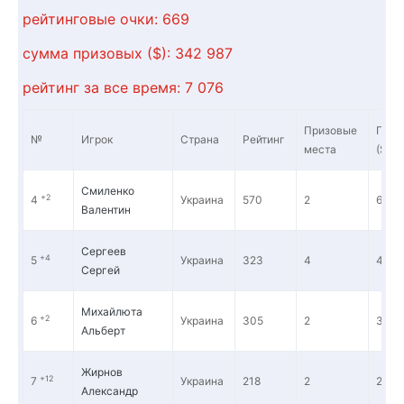
рейтинговые очки:
669
сумма призовых ($):
342 987
рейтинг за все время:
7 076
Призовые
Приз
№
Игрок
Страна
Рейтинг
места
($)
Смиленко
+2
4
Украина
570
2
62 61
Валентин
Сергеев
+4
5
Украина
323
4
49 2
Сергей
Михайлюта
+2
6
Украина
305
2
37 1
Альберт
Жирнов
+12
7
Украина
218
2
23 9
Александр