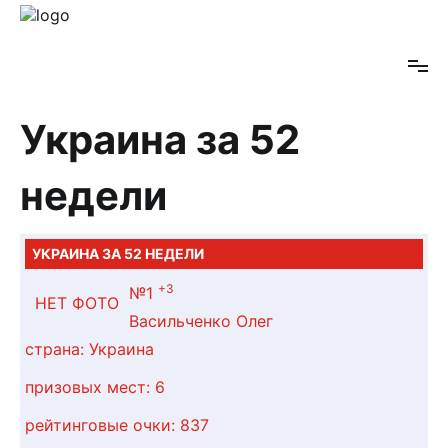
Перейти
к
PokerRank
содержимому
Украина за 52
недели
УКРАИНА ЗА 52 НЕДЕЛИ
+3
№1
НЕТ ФОТО
Васильченко Олег
страна:
Украина
призовых мест:
6
рейтинговые очки:
837