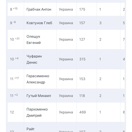
+15
8
Грабчак Антон
Украина
175
1
28 9
-6
9
Ковтунов Глеб
Украина
157
3
54 8
Олещук
+21
10
Украина
127
2
7 46
Евгений
Чуфарин
+4
10
Украина
315
1
44 6
Денис
Герасименко
+17
11
Украина
153
2
12 3
Александр
+2
11
Гутый Михаил
Украина
118
2
14 1
Пархоменко
12
Украина
469
1
66 7
Дмитрий
Райт
12
Украина
107
2
6 87