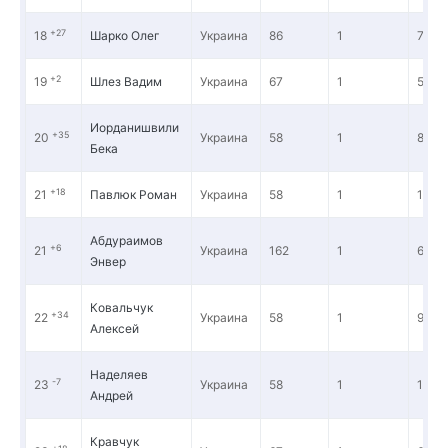
+27
18
Шарко Олег
Украина
86
1
7 33
+2
19
Шлез Вадим
Украина
67
1
5 00
Иорданишвили
+35
20
Украина
58
1
8 04
Бека
+18
21
Павлюк Роман
Украина
58
1
14 71
Абдураимов
+6
21
Украина
162
1
68 3
Энвер
Ковальчук
+34
22
Украина
58
1
9 765
Алексей
Наделяев
-7
23
Украина
58
1
11 93
Андрей
Кравчук