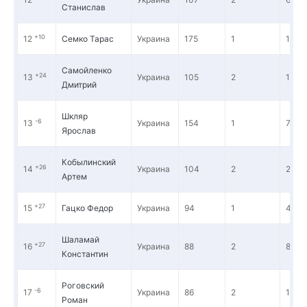
Станислав
+10
12
Семко Тарас
Украина
175
1
17 8
Самойленко
+24
13
Украина
105
2
16 3
Дмитрий
Шкляр
-6
13
Украина
154
1
7 681
Ярослав
Кобылинский
+26
14
Украина
104
2
27 8
Артем
+27
15
Гацко Федор
Украина
94
1
4 516
Шаламай
+27
16
Украина
88
2
8 265
Константин
Роговский
-6
17
Украина
86
2
10 4
Роман