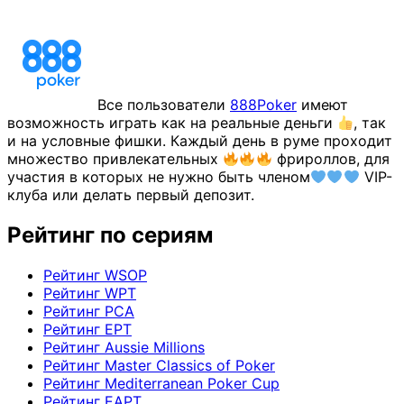
Все пользователи
888Poker
имеют
возможность играть как на реальные деньги
, так
и на условные фишки. Каждый день в руме проходит
множество привлекательных
фрироллов, для
участия в которых не нужно быть членом
VIP-
клуба или делать первый депозит.
Рейтинг по сериям
Рейтинг WSOP
Рейтинг WPT
Рейтинг PCA
Рейтинг EPT
Рейтинг Aussie Millions
Рейтинг Master Classics of Poker
Рейтинг Mediterranean Poker Cup
Рейтинг EAPT