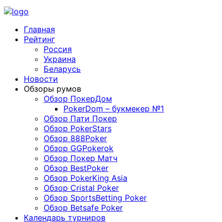
Перейти
к
содержимому
PokerRank
Главная
Рейтинг
Россия
Украина
Беларусь
Новости
Обзоры румов
Обзор ПокерДом
PokerDom – букмекер №1
Обзор Пати Покер
Обзор PokerStars
Обзор 888Poker
Обзор GGPokerok
Обзор Покер Матч
Обзор BestPoker
Обзор PokerKing Asia
Обзор Cristal Poker
Обзор SportsBetting Poker
Обзор Betsafe Poker
Календарь турниров