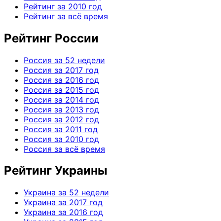
Рейтинг за 2010 год
Рейтинг за всё время
Рейтинг России
Россия за 52 недели
Россия за 2017 год
Россия за 2016 год
Россия за 2015 год
Россия за 2014 год
Россия за 2013 год
Россия за 2012 год
Россия за 2011 год
Россия за 2010 год
Россия за всё время
Рейтинг Украины
Украина за 52 недели
Украина за 2017 год
Украина за 2016 год