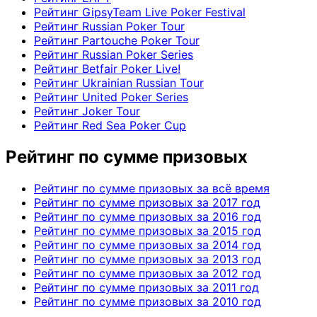
Рейтинг GipsyTeam Live Poker Festival
Рейтинг Russian Poker Tour
Рейтинг Partouche Poker Tour
Рейтинг Russian Poker Series
Рейтинг Betfair Poker Live!
Рейтинг Ukrainian Russian Tour
Рейтинг United Poker Series
Рейтинг Joker Tour
Рейтинг Red Sea Poker Cup
Рейтинг по сумме призовых
Рейтинг по сумме призовых за всё время
Рейтинг по сумме призовых за 2017 год
Рейтинг по сумме призовых за 2016 год
Рейтинг по сумме призовых за 2015 год
Рейтинг по сумме призовых за 2014 год
Рейтинг по сумме призовых за 2013 год
Рейтинг по сумме призовых за 2012 год
Рейтинг по сумме призовых за 2011 год
Рейтинг по сумме призовых за 2010 год