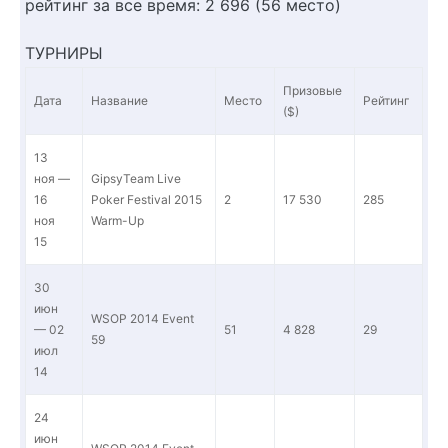
рейтинг за все время:
2 696 (56 место)
ТУРНИРЫ
Призовые
Дата
Название
Место
Рейтинг
($)
13
ноя —
GipsyTeam Live
16
Poker Festival 2015
2
17 530
285
ноя
Warm-Up
15
30
июн
WSOP 2014 Event
— 02
51
4 828
29
59
июл
14
24
июн