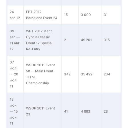
24
EPT 2012
15
3 000
31
авг 12
Barcelona Event 24
09
WPT 2012 Merit
авг —
Cyprus Classic
2
49 201
315
11 авг
Event 17 Special
12
Re-Entry
07
WSOP 2011 Event
июл
58 — Main Event
— 20
342
35 492
234
TH NL
июл
Championship
11
13
июн
WSOP 2011 Event
— 15
41
4 883
28
23
июн
11