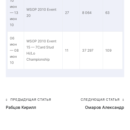
10
июн
WSOP 2010 Event
— 13
27
8 064
63
20
июн
10
06
WSOP 2010 Event
июн
15 — 7Card Stud
— 08
11
37 297
109
Hi/Lo
июн
Championship
10
ПРЕДЫДУЩАЯ СТАТЬЯ
СЛЕДУЮЩАЯ СТАТЬЯ
Навигация
Рабцов Кирилл
Омаров Александр
по
записям