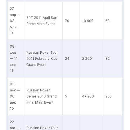
27
апр —
EPT 2011 April San
03
79
19 402
63
Remo Main Event
май
11
08
фев
Russian Poker Tour
— 11
2011 February Kiev
24
2 300
32
фев
Grand Event
11
03
дек —
Russian Poker
06
Series 2010 Grand
5
47 200
260
дек
Final Main Event
10
22
авг —
Russian Poker Tour