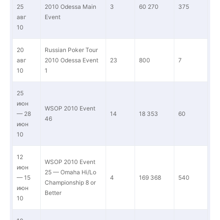
25
2010 Odessa Main
3
60 270
375
авг
Event
10
20
Russian Poker Tour
авг
2010 Odessa Event
23
800
7
10
1
25
июн
WSOP 2010 Event
— 28
14
18 353
60
46
июн
10
12
WSOP 2010 Event
июн
25 — Omaha Hi/Lo
— 15
4
169 368
540
Championship 8 or
июн
Better
10