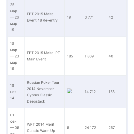
25
мар
EPT 2015 Malta
— 26
19
3 771
42
Event 48 Re-entry
мар
15
18
мар
EPT 2015 Malta IPT
— 23
185
1 869
40
Main Event
мар
15
Russian Poker Tour
18
2014 November
ноя
14 712
158
Cyprus Classic
14
Deepstack
01
сен
WPT 2014 Merit
— 05
5
24 172
257
Classic Warm Up
сен