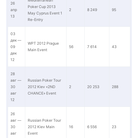
Mediterranean
26
Poker Cup 2013
апр
2
8 249
95
May Cyprus Event 1
13
Re-Entry
03
дек —
WPT 2012 Prague
09
56
7 614
43
Main Event
дек
12
28
авг —
Russian Poker Tour
30
2012 Kiev «2ND
2
20 253
288
авг
CHANCE» Event
12
26
авг —
Russian Poker Tour
30
2012 Kiev Main
16
6 556
23
авг
Event