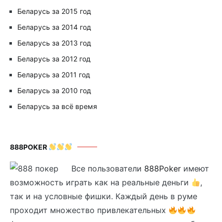
Беларусь за 2015 год
Беларусь за 2014 год
Беларусь за 2013 год
Беларусь за 2012 год
Беларусь за 2011 год
Беларусь за 2010 год
Беларусь за всё время
888POKER
Все пользователи
888Poker
имеют
возможность играть как на реальные деньги
,
так и на условные фишки. Каждый день в руме
проходит множество привлекательных