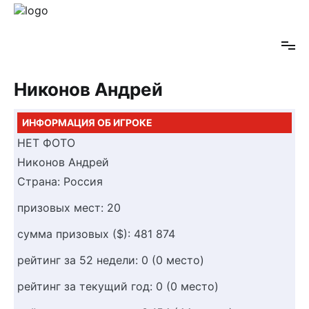
Перейти
к
PokerRank
содержимому
Никонов Андрей
ИНФОРМАЦИЯ ОБ ИГРОКЕ
НЕТ ФОТО
Никонов Андрей
Страна:
Россия
призовых мест:
20
сумма призовых ($):
481 874
рейтинг за 52 недели:
0 (0 место)
рейтинг за текущий год:
0 (0 место)