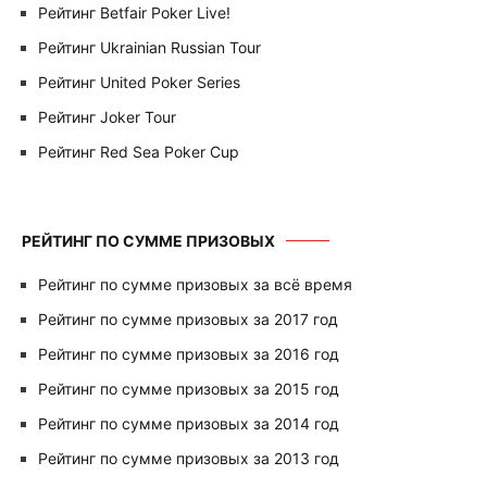
Рейтинг Betfair Poker Live!
Рейтинг Ukrainian Russian Tour
Рейтинг United Poker Series
Рейтинг Joker Tour
Рейтинг Red Sea Poker Cup
РЕЙТИНГ ПО СУММЕ ПРИЗОВЫХ
Рейтинг по сумме призовых за всё время
Рейтинг по сумме призовых за 2017 год
Рейтинг по сумме призовых за 2016 год
Рейтинг по сумме призовых за 2015 год
Рейтинг по сумме призовых за 2014 год
Рейтинг по сумме призовых за 2013 год