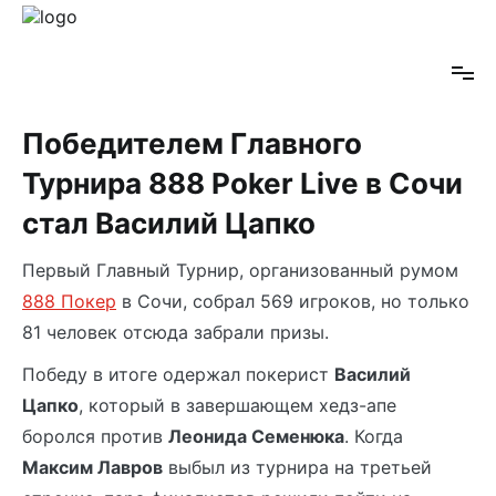
Перейти
к
PokerRank
содержимому
Победителем Главного
Турнира 888 Poker Live в Сочи
стал Василий Цапко
Первый Главный Турнир, организованный румом
888 Покер
в Сочи, собрал 569 игроков, но только
81 человек отсюда забрали призы.
Победу в итоге одержал покерист
Василий
Цапко
, который в завершающем хедз-апе
боролся против
Леонида Семенюка
. Когда
Максим Лавров
выбыл из турнира на третьей