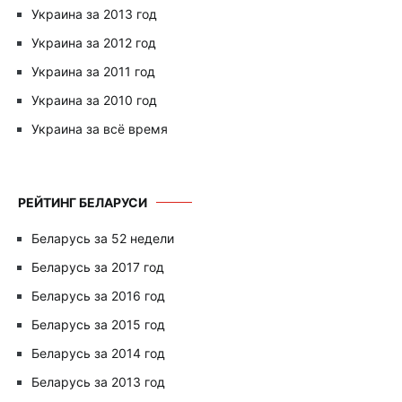
Украина за 2013 год
Украина за 2012 год
Украина за 2011 год
Украина за 2010 год
Украина за всё время
РЕЙТИНГ БЕЛАРУСИ
Беларусь за 52 недели
Беларусь за 2017 год
Беларусь за 2016 год
Беларусь за 2015 год
Беларусь за 2014 год
Беларусь за 2013 год